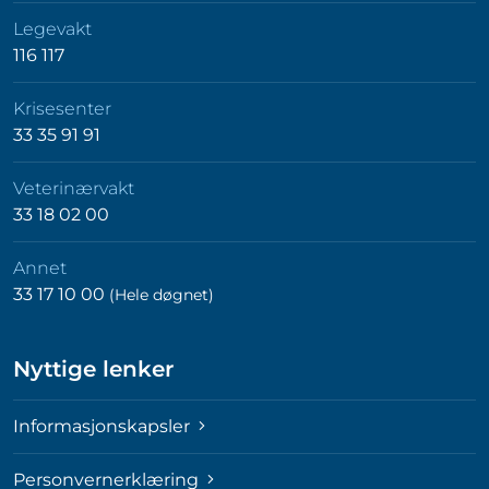
Legevakt
116 117
Krisesenter
33 35 91 91
Veterinærvakt
33 18 02 00
Annet
33 17 10 00
(Hele døgnet)
Nyttige lenker
Informasjonskapsler
Personvernerklæring