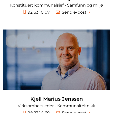
Konstituert kommunalsjef - Samfunn og miljø
Telefon:
92 63 10 07
Send e-post
Kjell Marius Jenssen
Virksomhetsleder - Kommunalteknikk
Telefon:
98 23 14 69
Send e-post