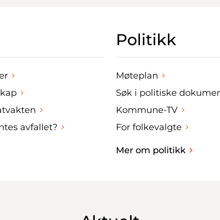
Politikk
er
Møteplan
skap
Søk i politiske dokume
tvakten
Kommune-TV
tes avfallet?
For folkevalgte
Mer om politikk