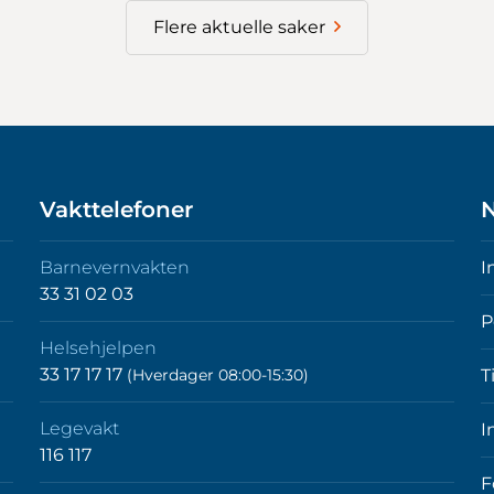
Flere aktuelle saker
Vakttelefoner
N
Barnevernvakten
I
33 31 02 03
P
Helsehjelpen
33 17 17 17
(Hverdager 08:00-15:30)
T
Legevakt
I
116 117
F