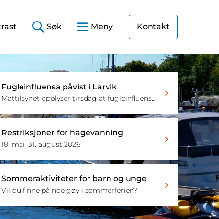
rast
Søk
Meny
Kontakt
Fugleinfluensa påvist i Larvik
Mattilsynet opplyser tirsdag at fugleinfluensa er påvist på flere fugler ved kysten i Larvik. Dette bør du gjøre hvis du oppdager død fugl.
Restriksjoner for hagevanning
18. mai–31. august 2026
Sommeraktiviteter for barn og unge
Vil du finne på noe gøy i sommerferien?