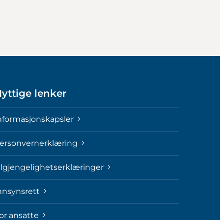
yttige lenker
nformasjonskapsler
ersonvernerklæring
ilgjengelighetserklæringer
nnsynsrett
or ansatte