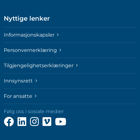
Nyttige lenker
Informasjonskapsler
Personvernerklæring
Tilgjengelighetserklæringer
Innsynsrett
For ansatte
Følg oss i sosiale medier
Følg
Følg
Følg
Følg
Følg
oss
oss
oss
oss
oss
på
på
på
på
på