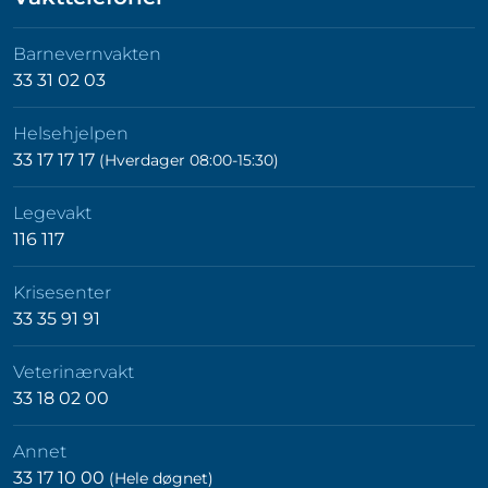
Barnevernvakten
33 31 02 03
Helsehjelpen
33 17 17 17
(Hverdager 08:00-15:30)
Legevakt
116 117
Krisesenter
33 35 91 91
Veterinærvakt
33 18 02 00
Annet
33 17 10 00
(Hele døgnet)