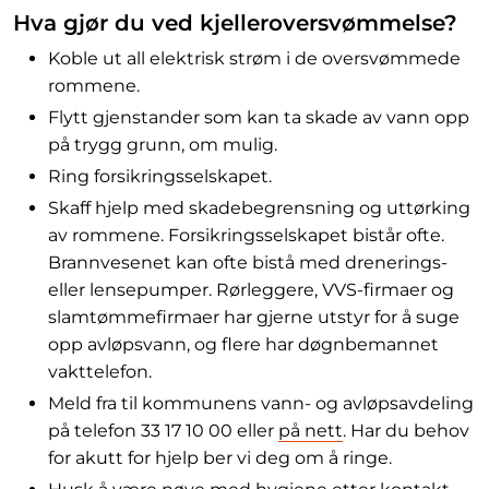
Hva gjør du ved kjelleroversvømmelse?
Koble ut all elektrisk strøm i de oversvømmede
rommene.
Flytt gjenstander som kan ta skade av vann opp
på trygg grunn, om mulig.
Ring forsikringsselskapet.
Skaff hjelp med skadebegrensning og uttørking
av rommene. Forsikringsselskapet bistår ofte.
Brannvesenet kan ofte bistå med drenerings-
eller lensepumper. Rørleggere, VVS-firmaer og
slamtømmefirmaer har gjerne utstyr for å suge
opp avløpsvann, og flere har døgnbemannet
vakttelefon.
Meld fra til kommunens vann- og avløpsavdeling
på telefon 33 17 10 00 eller
på nett
. Har du behov
for akutt for hjelp ber vi deg om å ringe.