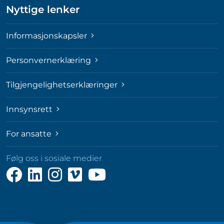
Nyttige lenker
Informasjonskapsler
Personvernerklæring
Tilgjengelighetserklæringer
Innsynsrett
For ansatte
Følg oss i sosiale medier
Følg
Følg
Følg
Følg
Følg
oss
oss
oss
oss
oss
på
på
på
på
på
Facebook
LinkedIn
Instagram
Vimeo
YouTube