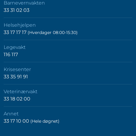
Barnevernvakten
33 31 02 03
Helsehjelpen
33 17 17 17
(Hverdager 08:00-15:30)
Legevakt
116 117
Krisesenter
33 35 91 91
Veterinærvakt
33 18 02 00
Annet
33 17 10 00
(Hele døgnet)