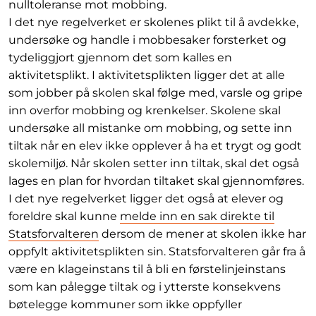
nulltoleranse mot mobbing.
I det nye regelverket er skolenes plikt til å avdekke,
undersøke og handle i mobbesaker forsterket og
tydeliggjort gjennom det som kalles en
aktivitetsplikt. I aktivitetsplikten ligger det at alle
som jobber på skolen skal følge med, varsle og gripe
inn overfor mobbing og krenkelser. Skolene skal
undersøke all mistanke om mobbing, og sette inn
tiltak når en elev ikke opplever å ha et trygt og godt
skolemiljø. Når skolen setter inn tiltak, skal det også
lages en plan for hvordan tiltaket skal gjennomføres.
I det nye regelverket ligger det også at elever og
foreldre skal kunne
melde inn en sak direkte til
Statsforvalteren
dersom de mener at skolen ikke har
oppfylt aktivitetsplikten sin. Statsforvalteren går fra å
være en klageinstans til å bli en førstelinjeinstans
som kan pålegge tiltak og i ytterste konsekvens
bøtelegge kommuner som ikke oppfyller