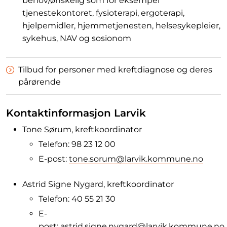
behov/ønskelig som for eksempel
tjenestekontoret, fysioterapi, ergoterapi,
hjelpemidler, hjemmetjenesten, helsesykepleier,
sykehus, NAV og sosionom
Tilbud for personer med kreftdiagnose og deres
pårørende
Kontaktinformasjon Larvik
Tone Sørum, kreftkoordinator
Telefon: 98 23 12 00
E-post:
tone.sorum@larvik.kommune.no
Astrid Signe Nygard, kreftkoordinator
Telefon: 40 55 21 30
E-
post:
astrid.signe.nygard@larvik.kommune.no