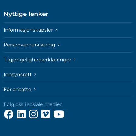
Nyttige lenker
Informasjonskapsler
Personvernerklæring
Tilgjengelighetserklæringer
Innsynsrett
For ansatte
Følg oss i sosiale medier
Følg
Følg
Følg
Følg
Følg
oss
oss
oss
oss
oss
på
på
på
på
på
Facebook
LinkedIn
Instagram
Vimeo
YouTube