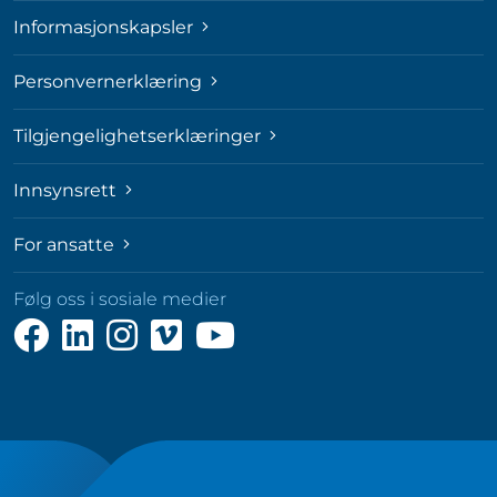
Informasjonskapsler
Personvernerklæring
Tilgjengelighetserklæringer
Innsynsrett
For ansatte
Følg oss i sosiale medier
Følg
Følg
Følg
Følg
Følg
oss
oss
oss
oss
oss
på
på
på
på
på
Facebook
LinkedIn
Instagram
Vimeo
YouTube