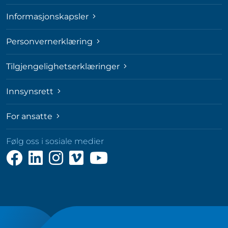
Informasjonskapsler
Personvernerklæring
Tilgjengelighetserklæringer
Innsynsrett
For ansatte
Følg oss i sosiale medier
Følg
Følg
Følg
Følg
Følg
oss
oss
oss
oss
oss
på
på
på
på
på
Facebook
LinkedIn
Instagram
Vimeo
YouTube