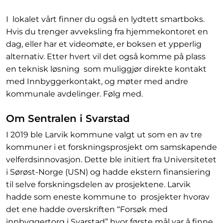
I lokalet vårt finner du også en lydtett smartboks.
Hvis du trenger avveksling fra hjemmekontoret en
dag, eller har et videomøte, er boksen et ypperlig
alternativ. Etter hvert vil det også komme på plass
en teknisk løsning som muliggjør direkte kontakt
med Innbyggerkontakt, og møter med andre
kommunale avdelinger. Følg med.
Om Sentralen i Svarstad
I 2019 ble Larvik kommune valgt ut som en av tre
kommuner i et forskningsprosjekt om samskapende
velferdsinnovasjon. Dette ble initiert fra Universitetet
i Sørøst-Norge (USN) og hadde ekstern finansiering
til selve forskningsdelen av prosjektene. Larvik
hadde som eneste kommune to prosjekter hvorav
det ene hadde overskriften “Forsøk med
innbyggertorg i Svarstad” hvor første mål var å finne