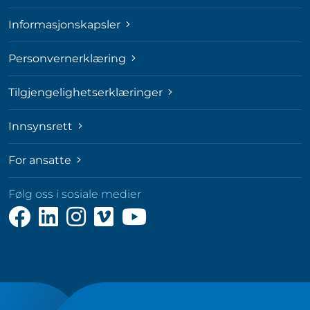
Informasjonskapsler
Personvernerklæring
Tilgjengelighetserklæringer
Innsynsrett
For ansatte
Følg oss i sosiale medier
Følg
Følg
Følg
Følg
Følg
oss
oss
oss
oss
oss
på
på
på
på
på
Facebook
LinkedIn
Instagram
Vimeo
YouTube