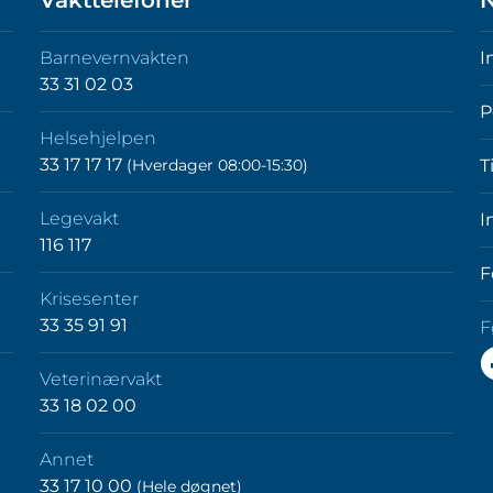
Vakttelefoner
N
Barnevernvakten
I
33 31 02 03
P
Helsehjelpen
33 17 17 17
(Hverdager 08:00-15:30)
T
Legevakt
I
116 117
F
Krisesenter
33 35 91 91
F
F
Veterinærvakt
o
33 18 02 00
p
F
Annet
33 17 10 00
(Hele døgnet)