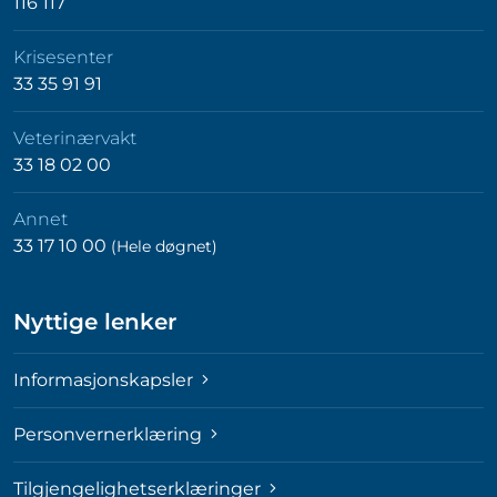
116 117
Krisesenter
33 35 91 91
Veterinærvakt
33 18 02 00
Annet
33 17 10 00
(Hele døgnet)
Nyttige lenker
Informasjonskapsler
Personvernerklæring
Tilgjengelighetserklæringer