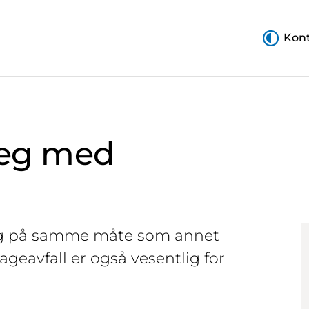
Kont
 deg med
ing på samme måte som annet
ageavfall er også vesentlig for