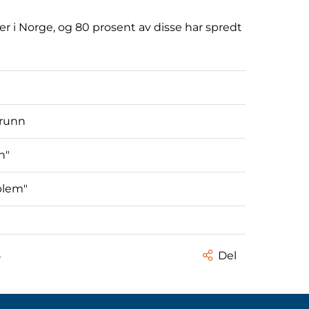
r i Norge, og 80 prosent av disse har spredt
grunn
n"
oblem"
5
Del