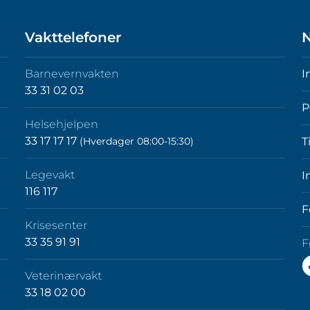
Vakttelefoner
N
Barnevernvakten
I
33 31 02 03
P
Helsehjelpen
33 17 17 17
(Hverdager 08:00-15:30)
T
Legevakt
I
116 117
F
Krisesenter
33 35 91 91
F
F
Veterinærvakt
o
33 18 02 00
p