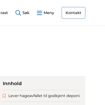
rast
Søk
Meny
Kontakt
Innhold
Lever hageavfallet til godkjent deponi