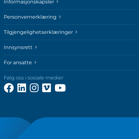
Informasjonskapsler
Personvernerklæring
Tilgjengelighetserklæringer
Innsynsrett
For ansatte
Følg oss i sosiale medier
Følg
Følg
Følg
Følg
Følg
oss
oss
oss
oss
oss
på
på
på
på
på
Facebook
LinkedIn
Instagram
Vimeo
YouTube