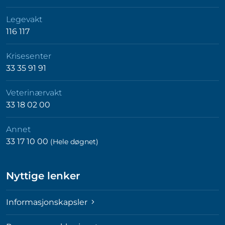
Legevakt
116 117
Krisesenter
33 35 91 91
Veterinærvakt
33 18 02 00
Annet
33 17 10 00
(Hele døgnet)
Nyttige lenker
Informasjonskapsler