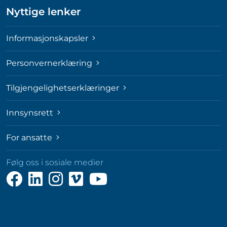
Nyttige lenker
Informasjonskapsler
Personvernerklæring
Tilgjengelighetserklæringer
Innsynsrett
For ansatte
Følg oss i sosiale medier
Følg
Følg
Følg
Følg
Følg
oss
oss
oss
oss
oss
på
på
på
på
på
Facebook
LinkedIn
Instagram
Vimeo
YouTube