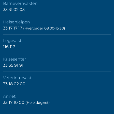
Barnevernvakten
33 31 02 03
Helsehjelpen
33 17 17 17
(Hverdager 08:00-15:30)
Legevakt
116 117
Krisesenter
33 35 91 91
Veterinærvakt
33 18 02 00
Annet
33 17 10 00
(Hele døgnet)