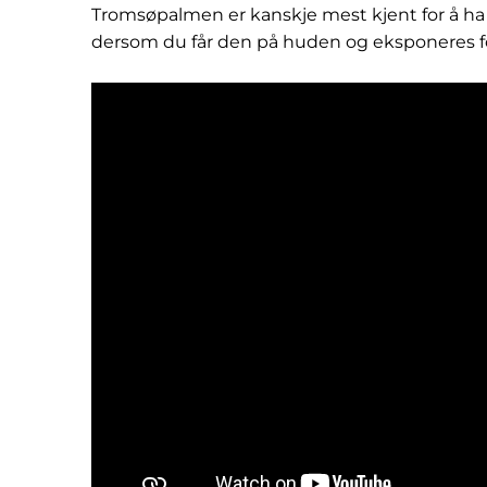
Tromsøpalmen er kanskje mest kjent for å ha
dersom du får den på huden og eksponeres fo