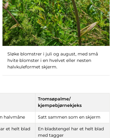
Sløke blomstrer i juli og august, med små
hvite blomster i en hvelvet eller nesten
halvkuleformet skjerm.
Tromsøpalme/
kjempebjørnekjeks
en halvmåne
Satt sammen som en skjerm
ar et helt blad
En bladstengel har et helt blad
med tagger