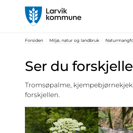
Startsiden
Forsiden
Miljø, natur og landbruk
Naturmangfo
Ser du forskjell
Tromsøpalme, kjempebjørnekjeks 
forskjellen.