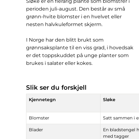
Sløke er en flerårig plante som blomstrer i
perioden juli-august. Den består av små
grønn-hvite blomster i en hvelvet eller
nesten halvkuleformet skjerm.
I Norge har den blitt brukt som
grønnsaksplante til en viss grad, i hovedsak
er det toppskuddet på unge planter som
brukes i salater eller kokes.
Slik ser du forskjell
Kjennetegn
Sløke
Blomster
Satt sammen i 
Blader
En bladstengel h
med tagger