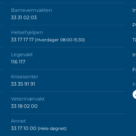
Barnevernvakten
I
33 31 02 03
P
Helsehjelpen
33 17 17 17
(Hverdager 08:00-15:30)
T
Legevakt
I
116 117
F
Krisesenter
33 35 91 91
F
F
Veterinærvakt
o
33 18 02 00
p
F
Annet
33 17 10 00
(Hele døgnet)