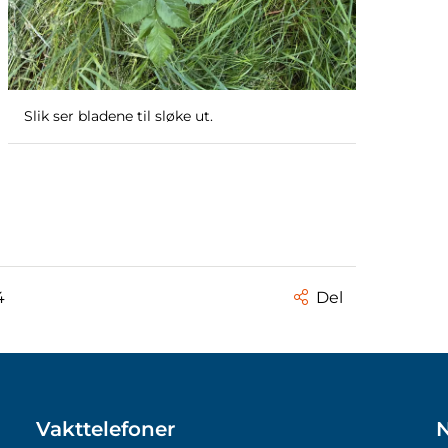
Slik ser bladene til sløke ut.
4
Del
Vakttelefoner
N