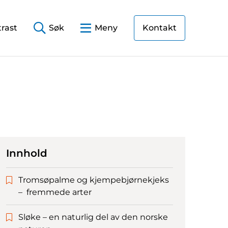
rast
Søk
Meny
Kontakt
Innhold
Tromsøpalme og kjempebjørnekjeks
– fremmede arter
Sløke – en naturlig del av den norske