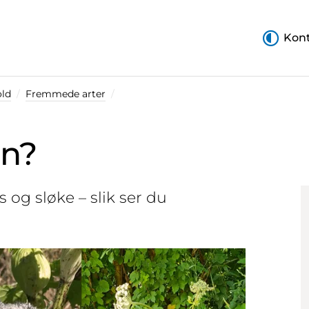
Kont
ld
Fremmede arter
en?
og sløke – slik ser du