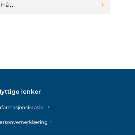
Flått
yttige lenker
nformasjonskapsler
ersonvernerklæring