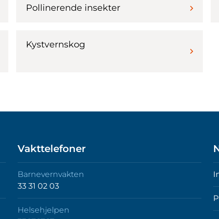
Pollinerende insekter
Kystvernskog
Vakttelefoner
N
Barnevernvakten
I
33 31 02 03
P
Helsehjelpen