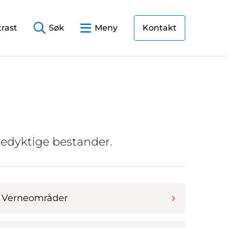
rast
Søk
Meny
Kontakt
evedyktige bestander.
Verneområder