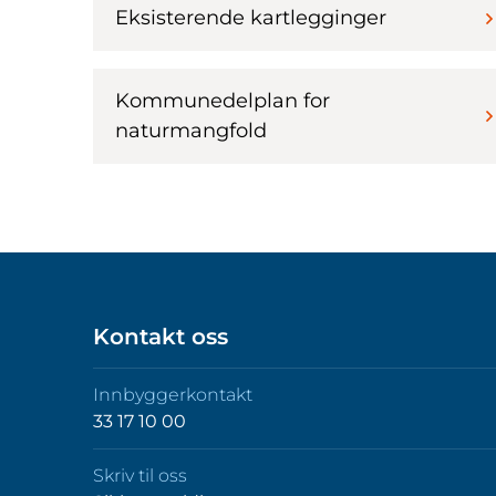
Eksisterende kartlegginger
Kommunedelplan for
naturmangfold
Kontakt oss
Innbyggerkontakt
33 17 10 00
Skriv til oss