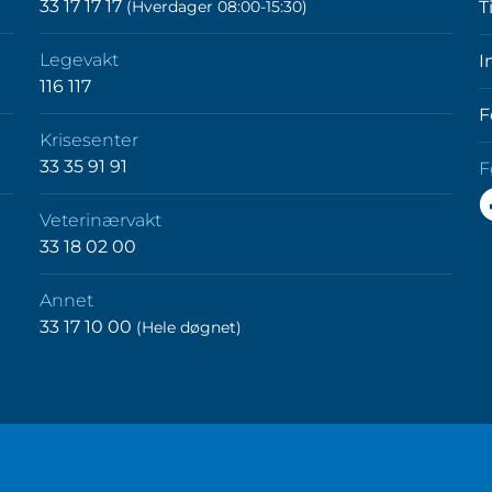
33 17 17 17
(Hverdager 08:00-15:30)
T
Legevakt
I
116 117
F
Krisesenter
33 35 91 91
F
F
Veterinærvakt
o
33 18 02 00
p
F
Annet
33 17 10 00
(Hele døgnet)