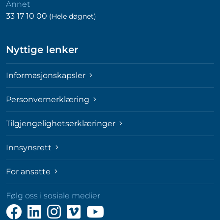
Annet
33 17 10 00
(Hele døgnet)
Nyttige lenker
Informasjonskapsler
Personvernerklæring
Tilgjengelighetserklæringer
Innsynsrett
For ansatte
Følg oss i sosiale medier
Følg
Følg
Følg
Følg
Følg