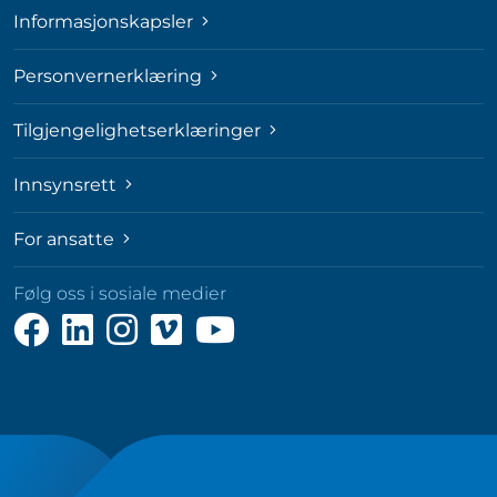
Informasjonskapsler
Personvernerklæring
Tilgjengelighetserklæringer
Innsynsrett
For ansatte
Følg oss i sosiale medier
Følg
Følg
Følg
Følg
Følg
oss
oss
oss
oss
oss
på
på
på
på
på
Facebook
LinkedIn
Instagram
Vimeo
YouTube