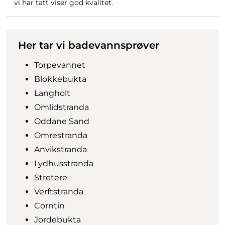
vi har tatt viser god kvalitet.
Her tar vi badevannsprøver
Torpevannet
Blokkebukta
Langholt
Omlidstranda
Oddane Sand
Omrestranda
Anvikstranda
Lydhusstranda
Stretere
Verftstranda
Corntin
Jordebukta