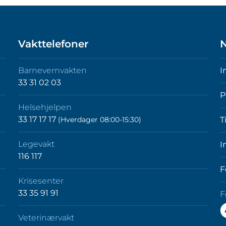
Vakttelefoner
N
Barnevernvakten
I
33 31 02 03
P
Helsehjelpen
33 17 17 17
(Hverdager 08:00-15:30)
T
Legevakt
I
116 117
F
Krisesenter
33 35 91 91
F
F
Veterinærvakt
o