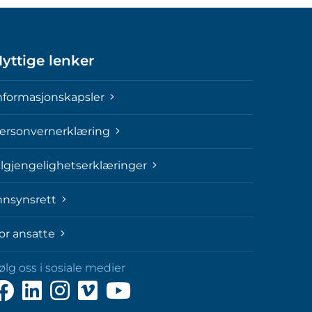
yttige lenker
nformasjonskapsler
ersonvernerklæring
ilgjengelighetserklæringer
nnsynsrett
or ansatte
ølg oss i sosiale medier
ølg
Følg
Følg
Følg
Følg
ss
oss
oss
oss
oss