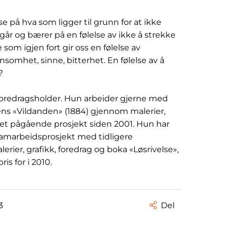
se på hva som ligger til grunn for at ikke
r og bærer på en følelse av ikke å strekke
 som igjen fort gir oss en følelse av
ensomhet, sinne, bitterhet. En følelse av å
?
foredragsholder. Hun arbeider gjerne med
ens «Vildanden» (1884) gjennom malerier,
t et pågående prosjekt siden 2001. Hun har
samarbeidsprosjekt med tidligere
erier, grafikk, foredrag og boka «Løsrivelse»,
s for i 2010.
3
Del