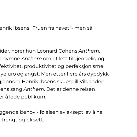
nrik Ibsens "Fruen fra havet"- men så
beider, hører hun Leonard Cohens
Anthem
.
ns hymne
Anthem
om et lett tilgjengelig og
ffektivitet, produktivitet og perfeksjonisme
mye uro og angst. Men etter flere års dypdykk
 gjennom Henrik Ibsens skuespill Vildanden,
hens sang
Anthem
. Det er denne reisen
r å lede publikum.
eggende behov - følelsen av aksept, av å ha
trengt og bli sett.