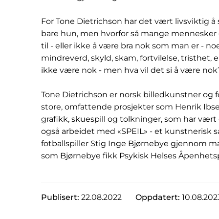
For Tone Dietrichson har det vært livsviktig å 
bare hun, men hvorfor så mange mennesker gå
til - eller ikke å være bra nok som man er - noe
mindreverd, skyld, skam, fortvilelse, tristhet, 
ikke være nok - men hva vil det si å være nok
Tone Dietrichson er norsk billedkunstner og 
store, omfattende prosjekter som Henrik Ibs
grafikk, skuespill og tolkninger, som har vær
også arbeidet med «SPEIL» - et kunstnerisk 
fotballspiller Stig Inge Bjørnebye gjennom mal
som Bjørnebye fikk Psykisk Helses Åpenhetspri
Publisert:
22.08.2022
Oppdatert:
10.08.202