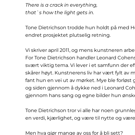
There is a crack in everything,
that`s how the light gets in.
Tone Dietrichson trodde hun holdt på med He
endret prosjektet plutselig retning.
Vi skriver april 2011, og mens kunstneren ar
For Tone Dietrichson handler Leonard Cohe
svært viktig tema. Vi lever i et samfunn der e
skårer høyt. Kunstnerens liv har vært fylt av 
fant hun en vei ut av mørket. Mye ble forløst
og siden gjennom å dykke ned i Leonard Co
gjennom hans sang og egne bilder hun ønske
Tone Dietrichson tror vi alle har noen grunnl
en verdi, kjærlighet, og være til nytte og være 
Men hva gjør mange av oss for å bli sett?