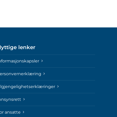
yttige lenker
nformasjonskapsler
ersonvernerklæring
ilgjengelighetserklæringer
nnsynsrett
or ansatte