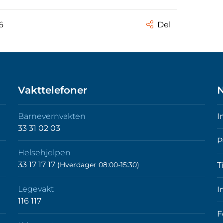
6
Del
Vakttelefoner
N
Barnevernvakten
I
33 31 02 03
P
Helsehjelpen
33 17 17 17
(Hverdager 08:00-15:30)
T
Legevakt
I
116 117
F