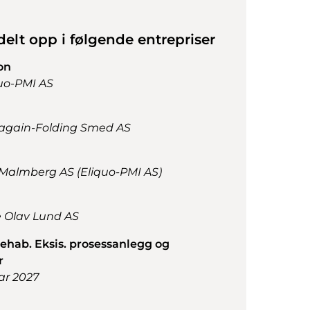
delt opp i følgende entrepriser
on
quo-PMI AS
quagain-Folding Smed AS
Malmberg AS (Eliquo-PMI AS)
 Olav Lund AS
ehab. Eksis. prosessanlegg og
r
uar 2027