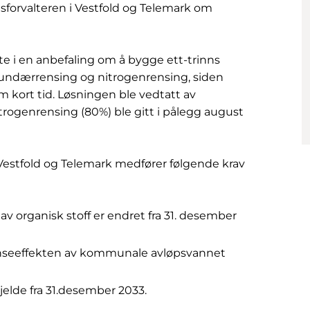
atsforvalteren i Vestfold og Telemark om
rte i en anbefaling om å bygge ett-trinns
ekundærrensing og nitrogenrensing, siden
 kort tid. Løsningen ble vedtatt av
ogenrensing (80%) ble gitt i pålegg august
 i Vestfold og Telemark medfører følgende krav
av organisk stoff er endret fra 31. desember
enseeffekten av kommunale avløpsvannet
gjelde fra 31.desember 2033.