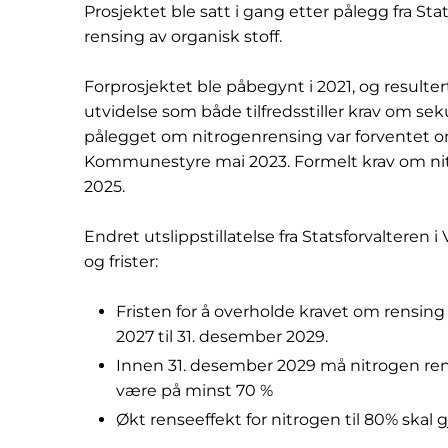
Prosjektet ble satt i gang etter pålegg fra St
rensing av organisk stoff.
Forprosjektet ble påbegynt i 2021, og resulte
utvidelse som både tilfredsstiller krav om s
pålegget om nitrogenrensing var forventet om
Kommunestyre mai 2023. Formelt krav om nitr
2025.
Endret utslippstillatelse fra Statsforvalteren
og frister:
Fristen for å overholde kravet om rensing 
2027 til 31. desember 2029.
Innen 31. desember 2029 må nitrogen r
være på minst 70 %
Økt renseeffekt for nitrogen til 80% skal 