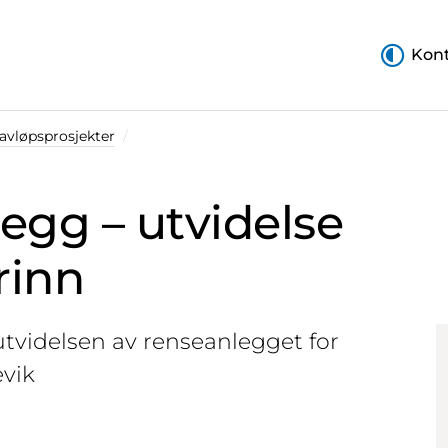
Kont
 avløpsprosjekter
legg – utvidelse
rinn
videlsen av renseanlegget for
evik