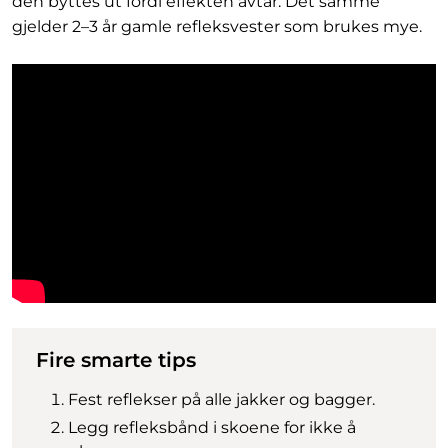
den byttes ut fordi effekten avtar. Det samme
gjelder 2–3 år gamle refleksvester som brukes mye.
Fire smarte tips
Fest reflekser på alle jakker og bagger.
Legg refleksbånd i skoene for ikke å