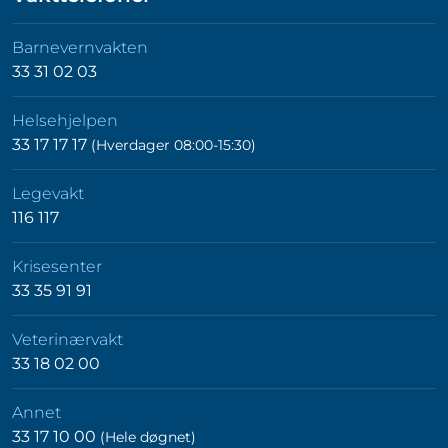
Barnevernvakten
33 31 02 03
Helsehjelpen
33 17 17 17
(Hverdager 08:00-15:30)
Legevakt
116 117
Krisesenter
33 35 91 91
Veterinærvakt
33 18 02 00
Annet
33 17 10 00
(Hele døgnet)