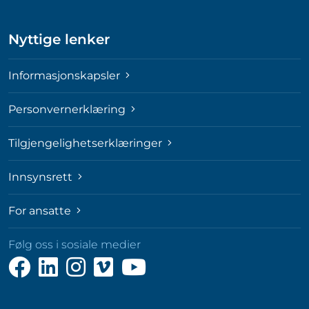
Nyttige lenker
Informasjonskapsler
Personvernerklæring
Tilgjengelighetserklæringer
Innsynsrett
For ansatte
Følg oss i sosiale medier
Følg
Følg
Følg
Følg
Følg
oss
oss
oss
oss
oss
på
på
på
på
på