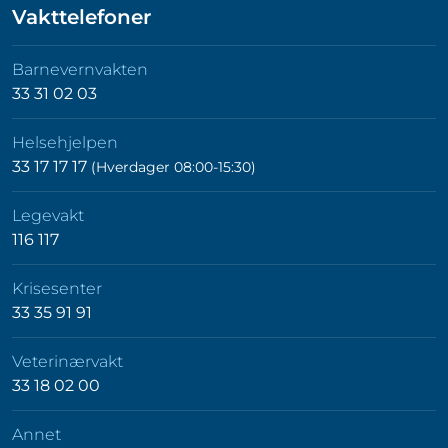
Vakttelefoner
Barnevernvakten
33 31 02 03
Helsehjelpen
33 17 17 17
(Hverdager 08:00-15:30)
Legevakt
116 117
Krisesenter
33 35 91 91
Veterinærvakt
33 18 02 00
Annet