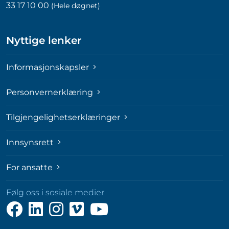
33 17 10 00
(Hele døgnet)
Nyttige lenker
Informasjonskapsler
Personvernerklæring
Tilgjengelighetserklæringer
Innsynsrett
For ansatte
Følg oss i sosiale medier
Følg
Følg
Følg
Følg
Følg
oss
oss
oss
oss
oss