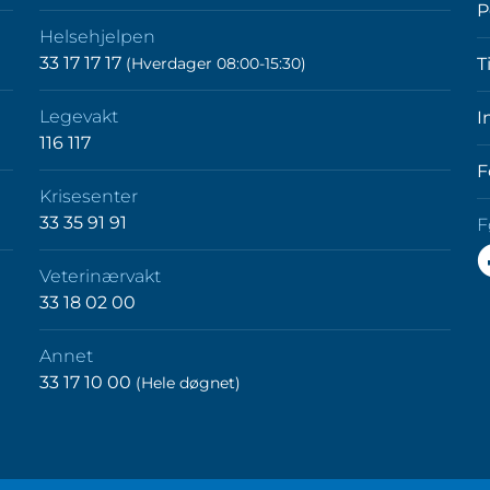
P
Helsehjelpen
33 17 17 17
(Hverdager 08:00-15:30)
T
Legevakt
I
116 117
F
Krisesenter
33 35 91 91
F
F
Veterinærvakt
o
33 18 02 00
p
F
Annet
33 17 10 00
(Hele døgnet)