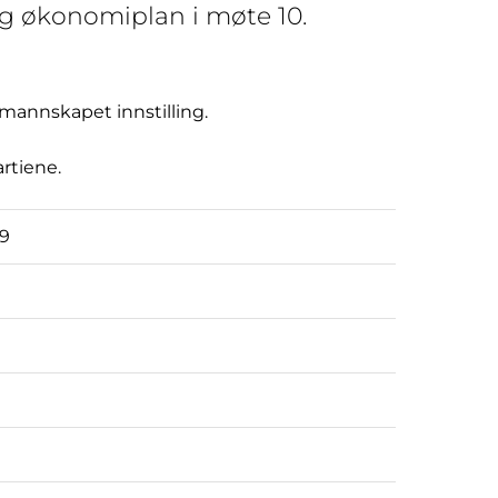
g økonomiplan i møte 10.
ormannskapet innstilling.
artiene.
29