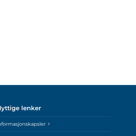
yttige lenker
nformasjonskapsler