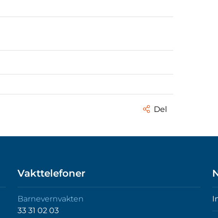
Del
Vakttelefoner
N
Barnevernvakten
I
33 31 02 03