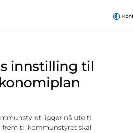
Kont
nnstilling til
økonomiplan
ommunstyret ligger nå ute til
er frem til kommunstyret skal