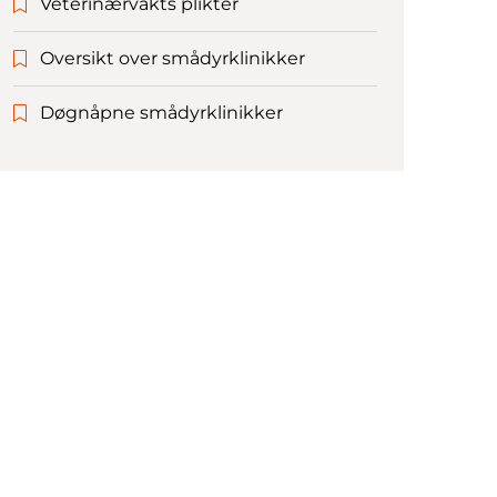
Veterinærvakts plikter
Oversikt over smådyrklinikker
Døgnåpne smådyrklinikker