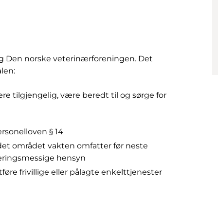
og Den norske veterinærforeningen. Det
alen:
re tilgjengelig, være beredt til og sørge for
ersonelloven § 14
det området vakten omfatter før neste
 næringsmessige hensyn
føre frivillige eller pålagte enkelttjenester