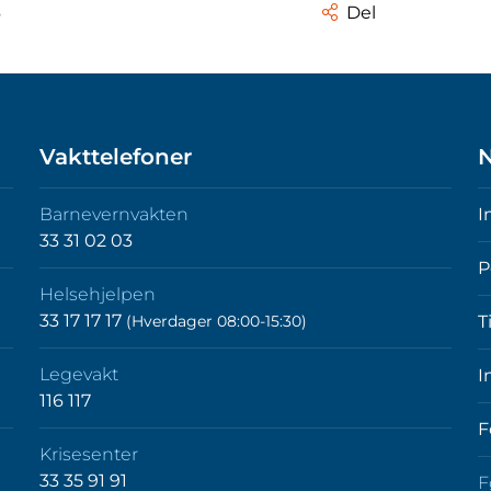
6
Del
Vakttelefoner
N
Barnevernvakten
I
33 31 02 03
P
Helsehjelpen
33 17 17 17
(Hverdager 08:00-15:30)
T
Legevakt
I
116 117
F
Krisesenter
33 35 91 91
F