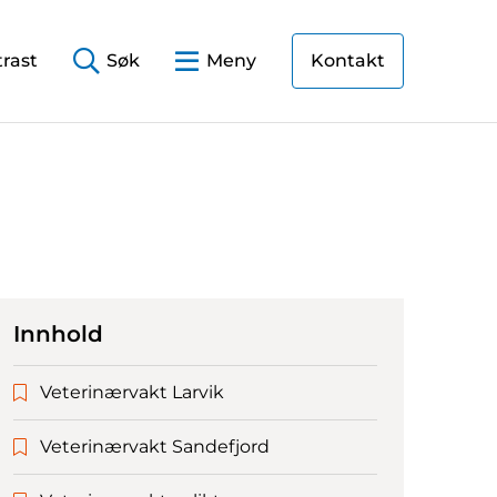
rast
Søk
Meny
Kontakt
Innhold
Veterinærvakt Larvik
Veterinærvakt Sandefjord