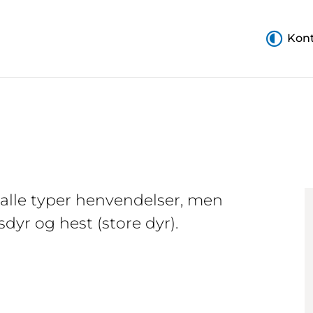
Kont
 alle typer henvendelser, men
yr og hest (store dyr).