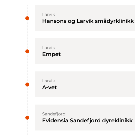
Larvik
Hansons og Larvik smådyrklinikk
Larvik
Empet
Larvik
A-vet
Sandefjord
Evidensia Sandefjord dyreklinikk