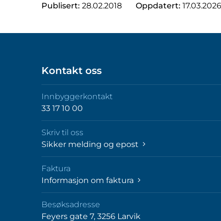
Publisert:
28.02.2018
Oppdatert:
17.03.202
Kontakt oss
Innbyggerkontakt
33 17 10 00
Skriv til oss
Sikker melding og epost
Faktura
Informasjon om faktura
Besøksadresse
Feyers gate 7, 3256 Larvik