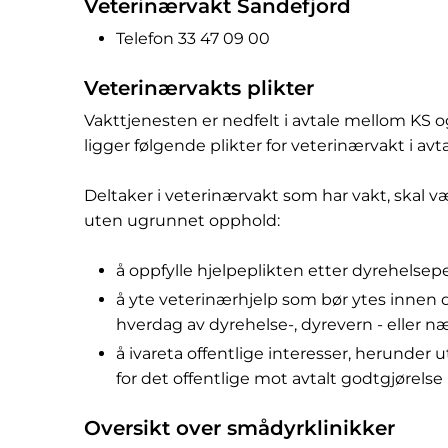
Veterinærvakt Sandefjord
Telefon 33 47 09 00
Veterinærvakts plikter
Vakttjenesten er nedfelt i avtale mellom KS 
ligger følgende plikter for veterinærvakt i avt
Deltaker i veterinærvakt som har vakt, skal væ
uten ugrunnet opphold:
å oppfylle hjelpeplikten etter dyrehelsep
å yte veterinærhjelp som bør ytes innen 
hverdag av dyrehelse-, dyrevern - eller
å ivareta offentlige interesser, herunder ut
for det offentlige mot avtalt godtgjørelse
Oversikt over smådyrklinikker