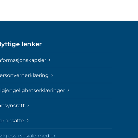
yttige lenker
nformasjonskapsler
ersonvernerklæring
ilgjengelighetserklæringer
nnsynsrett
or ansatte
ølg oss i sosiale medier