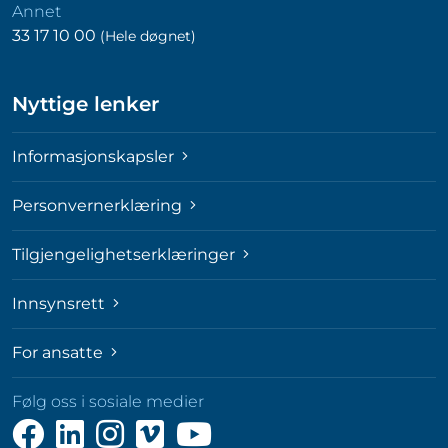
Annet
33 17 10 00
(Hele døgnet)
Nyttige lenker
Informasjonskapsler
Personvernerklæring
Tilgjengelighetserklæringer
Innsynsrett
For ansatte
Følg oss i sosiale medier
Følg
Følg
Følg
Følg
Følg