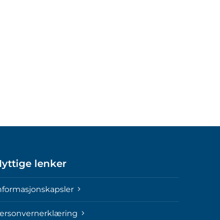
yttige lenker
nformasjonskapsler
ersonvernerklæring