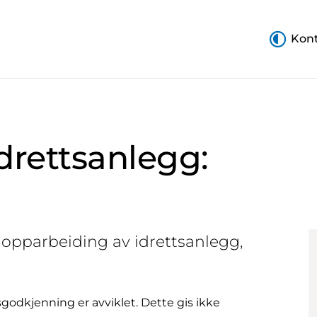
Kont
idrettsanlegg:
l opparbeiding av idrettsanlegg,
sgodkjenning er avviklet. Dette gis ikke