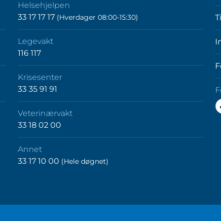
Helsehjelpen
33 17 17 17
(Hverdager 08:00-15:30)
T
Legevakt
I
116 117
F
Krisesenter
33 35 91 91
F
F
Veterinærvakt
o
33 18 02 00
p
F
Annet
33 17 10 00
(Hele døgnet)