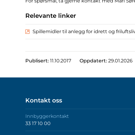
For spørsmål, ta gjerne kontakt med Mari Sø
Relevante linker
Spillemidler til anlegg for idrett og friluftsli
Publisert:
11.10.2017
Oppdatert:
29.01.2026
Kontakt oss
Innbyggerkontakt
33 17 10 00