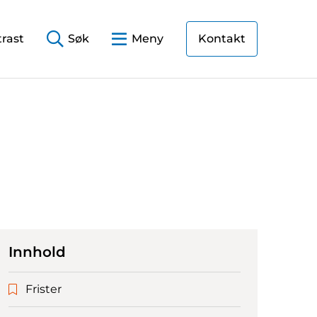
rast
Søk
Meny
Kontakt
Innhold
Frister