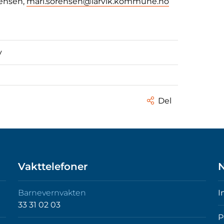
rensen,
mari.sorensen@larvik.kommune.no
v
Del
Vakttelefoner
N
Barnevernvakten
I
33 31 02 03
P