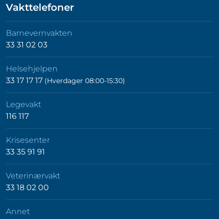
Vakttelefoner
Barnevernvakten
33 31 02 03
Helsehjelpen
33 17 17 17
(Hverdager 08:00-15:30)
Legevakt
116 117
Krisesenter
33 35 91 91
Veterinærvakt
33 18 02 00
Annet