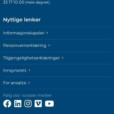
33 17 10 00
(Hele døgnet)
Nyttige lenker
Informasjonskapsler
Personvernerklæring
Tilgjengelighetserklæringer
Innsynsrett
For ansatte
Følg oss i sosiale medier
Følg
Følg
Følg
Følg
Følg
oss
oss
oss
oss
oss