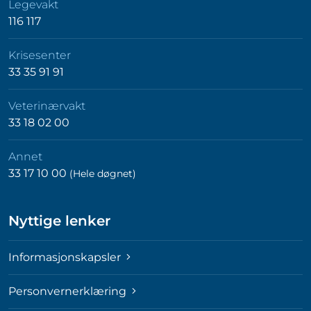
Legevakt
116 117
Krisesenter
33 35 91 91
Veterinærvakt
33 18 02 00
Annet
33 17 10 00
(Hele døgnet)
Nyttige lenker
Informasjonskapsler
Personvernerklæring