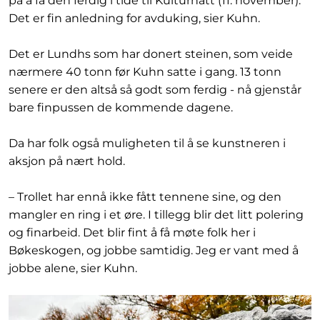
på å få den ferdig i tide til Kulturnatt (11. november).
Det er fin anledning for avduking, sier Kuhn.
Det er Lundhs som har donert steinen, som veide
nærmere 40 tonn før Kuhn satte i gang. 13 tonn
senere er den altså så godt som ferdig - nå gjenstår
bare finpussen de kommende dagene.
Da har folk også muligheten til å se kunstneren i
aksjon på nært hold.
– Trollet har ennå ikke fått tennene sine, og den
mangler en ring i et øre. I tillegg blir det litt polering
og finarbeid. Det blir fint å få møte folk her i
Bøkeskogen, og jobbe samtidig. Jeg er vant med å
jobbe alene, sier Kuhn.