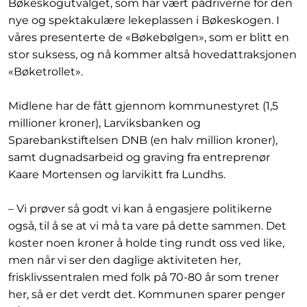
Bøkeskogutvalget, som har vært pådriverne for den
nye og spektakulære lekeplassen i Bøkeskogen. I
våres presenterte de «Bøkebølgen», som er blitt en
stor suksess, og nå kommer altså hovedattraksjonen
«Bøketrollet».
Midlene har de fått gjennom kommunestyret (1,5
millioner kroner), Larviksbanken og
Sparebankstiftelsen DNB (en halv million kroner),
samt dugnadsarbeid og graving fra entreprenør
Kaare Mortensen og larvikitt fra Lundhs.
– Vi prøver så godt vi kan å engasjere politikerne
også, til å se at vi må ta vare på dette sammen. Det
koster noen kroner å holde ting rundt oss ved like,
men når vi ser den daglige aktiviteten her,
frisklivssentralen med folk på 70-80 år som trener
her, så er det verdt det. Kommunen sparer penger