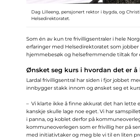
Dag Lilleeng, pensjonert rektor i bygda, og Chris
Helsedirektoratet.
Som én av kun tre frivilligsentraler i hele Norge
erfaringer med Helsedirektoratet som jobbe
hjemmebesøk og helsefremmende tiltak for e
Ønsket seg kurs i hvordan det er å
Lardal frivilligsentral har siden i fjor jobbet 
innbygger stakk innom og ønsket seg et kurs
– Vi klarte ikke å finne akkurat det han lette 
kanskje skulle lage noe eget. Vi har samspill
i panna, og koblet derfor på kommuneoverl
kommuneoverlegen som er frivillig her på se
med initiativtaker og meg ble vi til en liten 