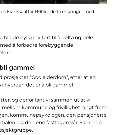
tina Franksdatter Bøhler delte erfaringer med
 ble de nylig invitert til å delta og dele
r med å forbedre forebyggende
ldre.
 bli gammel
med prosjektet “God alderdom”, etter at en
 i hvordan det er å bli gammel
etter, og derfor fant vi sammen ut at vi
et mellom kommune og frivillighet langt frem
egen, kommunepsykologen, den pensjonerte
ntralen, og den ene fastlegen vår. Sammen
prosjektgruppe.