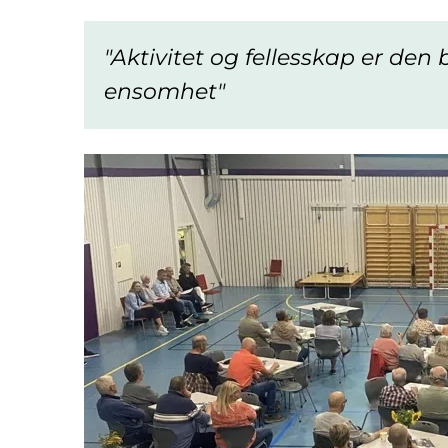
Aktivitet og fellesskap er de
ensomhet