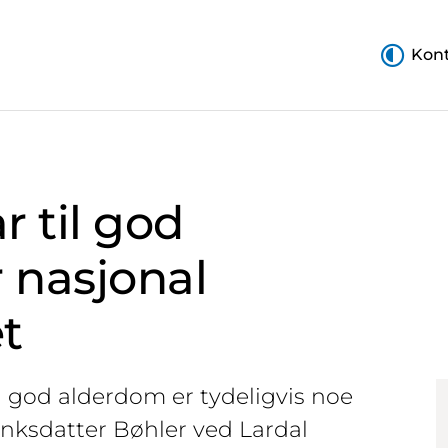
Kont
ar til god
 nasjonal
t
 god alderdom er tydeligvis noe
ranksdatter Bøhler ved Lardal