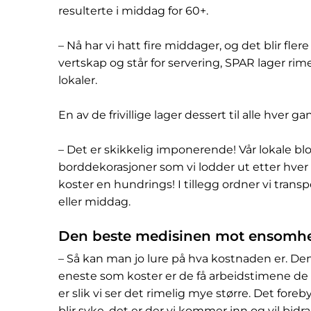
resulterte i middag for 60+.
– Nå har vi hatt fire middager, og det blir fler
vertskap og står for servering, SPAR lager rim
lokaler.
En av de frivillige lager dessert til alle hver ga
– Det er skikkelig imponerende! Vår lokale bl
borddekorasjoner som vi lodder ut etter hve
koster en hundrings! I tillegg ordner vi tran
eller middag.
Den beste medisinen mot ensomh
– Så kan man jo lure på hva kostnaden er. Den er
eneste som koster er de få arbeidstimene de
er slik vi ser det rimelig mye større. Det for
blir syke, det er der vi kommer inn og vil bid