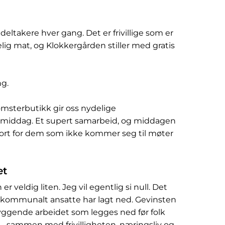
e deltakere hver gang. Det er frivillige som er
elig mat, og Klokkergården stiller med gratis
ng.
omsterbutikk gir oss nydelige
r middag. Et supert samarbeid, og middagen
sport for dem som ikke kommer seg til møter
et
 veldig liten. Jeg vil egentlig si null. Det
 kommunalt ansatte har lagt ned. Gevinsten
ebyggende arbeidet som legges ned før folk
ra - sammen med frivilligheten, næringsliv og