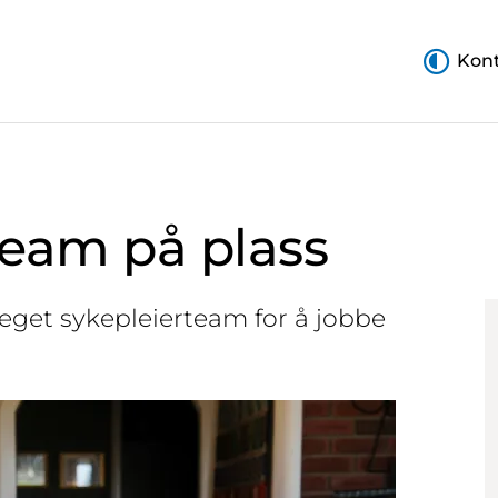
Kont
team på plass
eget sykepleierteam for å jobbe