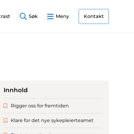
rast
Søk
Meny
Kontakt
Innhold
Rigger oss for fremtiden
Klare for det nye sykepleierteamet