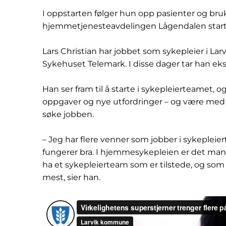
I oppstarten følger hun opp pasienter og bru
hjemmetjenesteavdelingen Lågendalen start
Lars Christian har jobbet som sykepleier i Lar
Sykehuset Telemark. I disse dager tar han e
Han ser fram til å starte i sykepleierteamet, o
oppgaver og nye utfordringer – og være med å
søke jobben.
– Jeg har flere venner som jobber i sykeplei
fungerer bra. I hjemmesykepleien er det mange
ha et sykepleierteam som er tilstede, og som
mest, sier han.