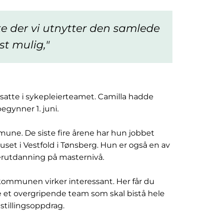
te der vi utnytter den samlede
t mulig,
nsatte i sykepleierteamet. Camilla hadde
egynner 1. juni.
mune. De siste fire årene har hun jobbet
set i Vestfold i Tønsberg. Hun er også en av
ierutdanning på masternivå.
 kommunen virker interessant. Her får du
e et overgripende team som skal bistå hele
tillingsoppdrag.