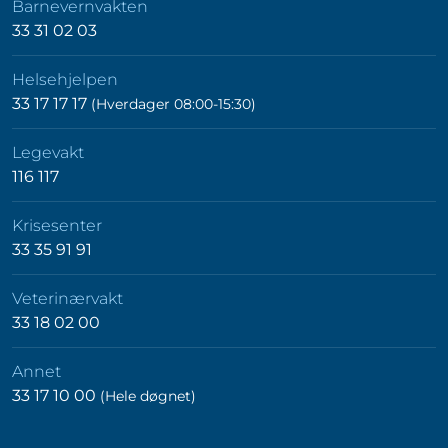
Barnevernvakten
33 31 02 03
Helsehjelpen
33 17 17 17
(Hverdager 08:00-15:30)
Legevakt
116 117
Krisesenter
33 35 91 91
Veterinærvakt
33 18 02 00
Annet
33 17 10 00
(Hele døgnet)