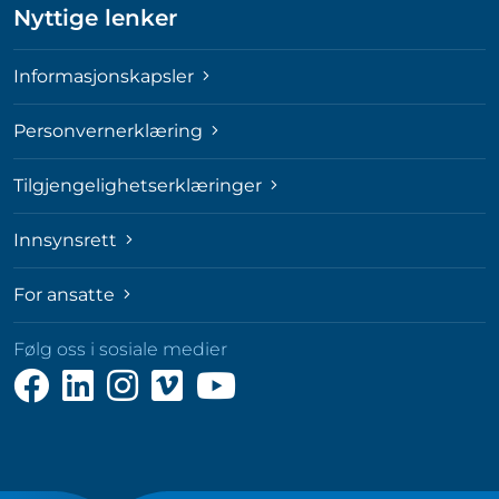
Nyttige lenker
Informasjonskapsler
Personvernerklæring
Tilgjengelighetserklæringer
Innsynsrett
For ansatte
Følg oss i sosiale medier
Følg
Følg
Følg
Følg
Følg
oss
oss
oss
oss
oss
på
på
på
på
på
Facebook
LinkedIn
Instagram
Vimeo
YouTube