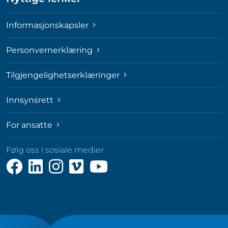
Informasjonskapsler
Personvernerklæring
Tilgjengelighetserklæringer
Innsynsrett
For ansatte
Følg oss i sosiale medier
Følg
Følg
Følg
Følg
Følg
oss
oss
oss
oss
oss
på
på
på
på
på
Facebook
LinkedIn
Instagram
Vimeo
YouTube