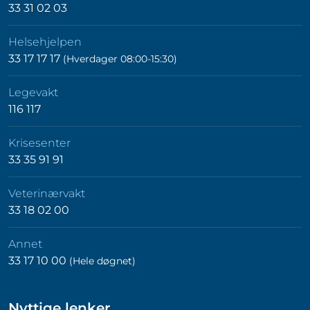
33 31 02 03
Helsehjelpen
33 17 17 17
(Hverdager 08:00-15:30)
Legevakt
116 117
Krisesenter
33 35 91 91
Veterinærvakt
33 18 02 00
Annet
33 17 10 00
(Hele døgnet)
Nyttige lenker