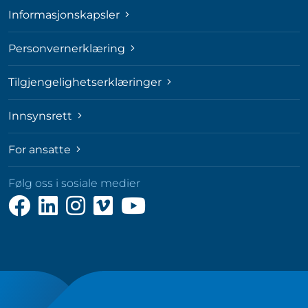
Informasjonskapsler
Personvernerklæring
Tilgjengelighetserklæringer
Innsynsrett
For ansatte
Følg oss i sosiale medier
Følg
Følg
Følg
Følg
Følg
oss
oss
oss
oss
oss
på
på
på
på
på
Facebook
LinkedIn
Instagram
Vimeo
YouTube