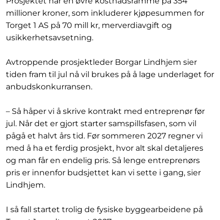
Prosjektet har en øvre kostnadsramme på 354
millioner kroner, som inkluderer kjøpesummen for
Torget 1 AS på 70 mill kr, merverdiavgift og
usikkerhetsavsetning.
Avtroppende prosjektleder Borgar Lindhjem sier
tiden fram til jul nå vil brukes på å lage underlaget for
anbudskonkurransen.
– Så håper vi å skrive kontrakt med entreprenør før
jul. Når det er gjort starter samspillsfasen, som vil
pågå et halvt års tid. Før sommeren 2027 regner vi
med å ha et ferdig prosjekt, hvor alt skal detaljeres
og man får en endelig pris. Så lenge entreprenørs
pris er innenfor budsjettet kan vi sette i gang, sier
Lindhjem.
I så fall startet trolig de fysiske byggearbeidene på