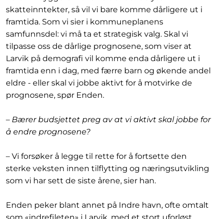
skatteinntekter, så vil vi bare komme dårligere ut i
framtida. Som vi sier i kommuneplanens
samfunnsdel: vi må ta et strategisk valg. Skal vi
tilpasse oss de dårlige prognosene, som viser at
Larvik på demografi vil komme enda dårligere ut i
framtida enn i dag, med færre barn og økende andel
eldre - eller skal vi jobbe aktivt for å motvirke de
prognosene, spør Enden.
– Bærer budsjettet preg av at vi aktivt skal jobbe for
å endre prognosene?
– Vi forsøker å legge til rette for å fortsette den
sterke veksten innen tilflytting og næringsutvikling
som vi har sett de siste årene, sier han.
Enden peker blant annet på Indre havn, ofte omtalt
som «indrefileten» i Larvik, med et stort uforløst