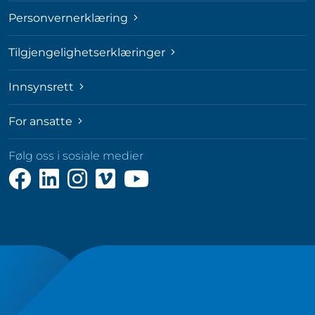
Personvernerklæring
Tilgjengelighetserklæringer
Innsynsrett
For ansatte
Følg oss i sosiale medier
Følg
Følg
Følg
Følg
Følg
oss
oss
oss
oss
oss
på
på
på
på
på
Facebook
LinkedIn
Instagram
Vimeo
YouTube