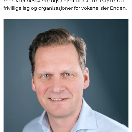
men vi er dessverre også nødt til å kutte i støtten til
frivillige lag og organisasjoner for voksne, sier Enden.