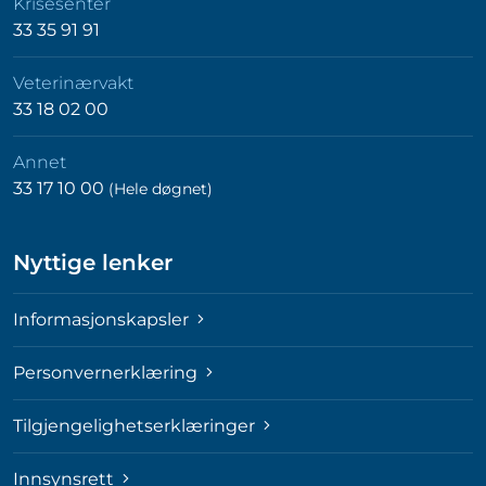
Krisesenter
33 35 91 91
Veterinærvakt
33 18 02 00
Annet
33 17 10 00
(Hele døgnet)
Nyttige lenker
Informasjonskapsler
Personvernerklæring
Tilgjengelighetserklæringer
Innsynsrett