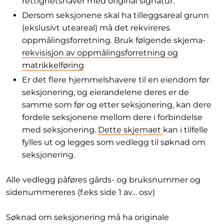
rettighetshaver med original signatur.
Dersom seksjonene skal ha tilleggsareal grunn
(ekslusivt uteareal) må det rekvireres
oppmålingsforretning. Bruk følgende skjema-
rekvisisjon av oppmålingsforretning og
matrikkelføring
Er det flere hjemmelshavere til en eiendom før
seksjonering, og eierandelene deres er de
samme som før og etter seksjonering, kan dere
fordele seksjonene mellom dere i forbindelse
med seksjonering.
Dette skjemaet
kan i tilfelle
fylles ut og legges som vedlegg til søknad om
seksjonering.
Alle vedlegg påføres gårds- og bruksnummer og
sidenummereres (f.eks side 1 av… osv)
Søknad om seksjonering må ha originale