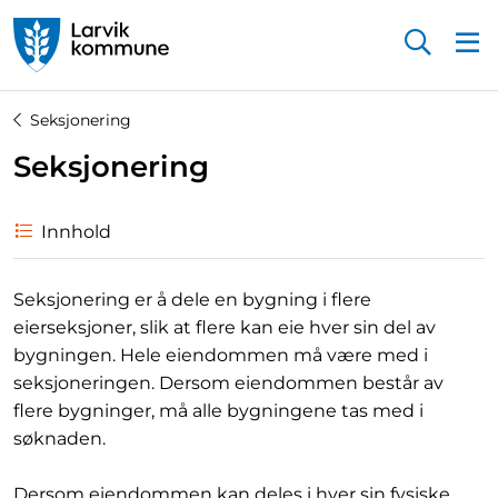
Startsiden
Seksjonering
Seksjonering
Innhold
Seksjonering er å dele en bygning i flere
eierseksjoner, slik at flere kan eie hver sin del av
bygningen. Hele eiendommen må være med i
seksjoneringen. Dersom eiendommen består av
flere bygninger, må alle bygningene tas med i
søknaden.
Dersom eiendommen kan deles i hver sin fysiske