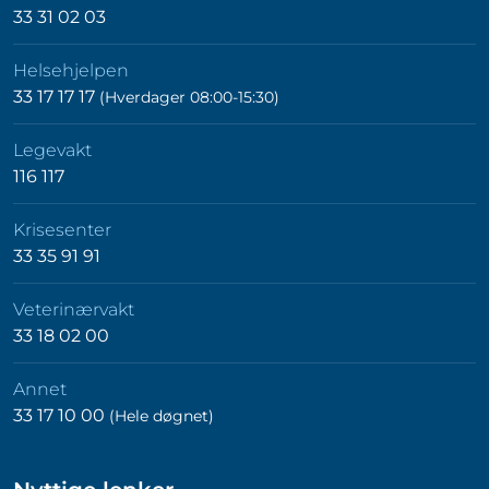
33 31 02 03
Helsehjelpen
33 17 17 17
(Hverdager 08:00-15:30)
Legevakt
116 117
Krisesenter
33 35 91 91
Veterinærvakt
33 18 02 00
Annet
33 17 10 00
(Hele døgnet)